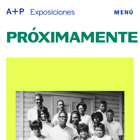
Exposiciones
MENÚ
ACERCA DE
ENGLISH
PRÓXIMAMENTE
EDUCACIÓN
ESPAÑOL
JUVENTUD
普通话
DE CRIANZA
EXPOSICIONE
日本語
PROGRAMAS
PÚBLICOS
ARCHIVO