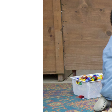
日本語
EXPO
PROG
PÚBL
ARCH