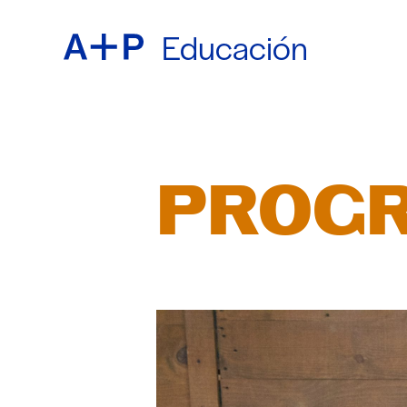
Educación
ACER
ENGL
EDUC
ESPA
PROGR
JUVE
普通话
CRIA