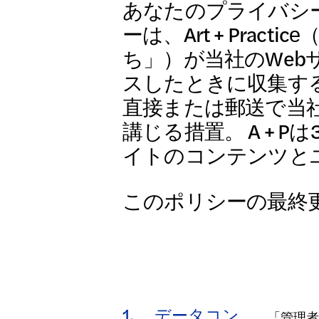
展示会
あなたのプライバシ
ーは、Art + Pra
ち」）が当社のWebサイト
日本語
スしたときに収集す
公開プ
直接または郵送で当
講じる措置。 A + Pは34
イトのコンテンツと
アーカ
このポリシーの最終更新
1.
データコン
「管理者