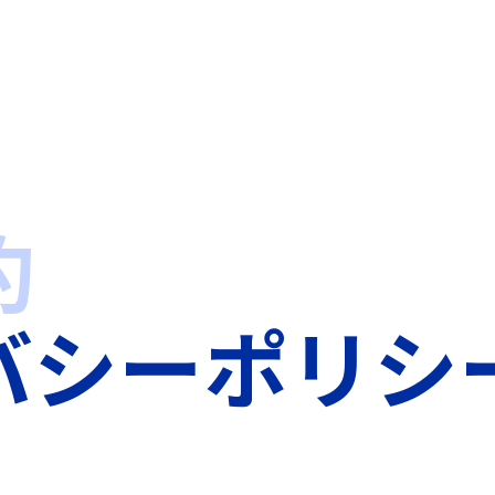
ISH
約
ÑOL
バシーポリシ
の育成