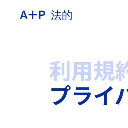
法的
約
ENGL
教育
利用規
ESPA
プライ
青少年
普通话