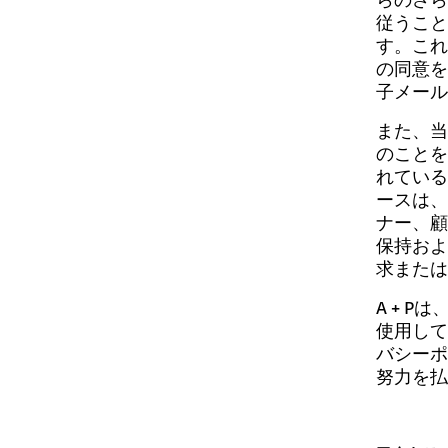
従うこと
す。これ
の同意を
子メールを
また、当
のことを
れている
ースは、
ナー、顧
保持およ
求または
A + 
使用して
バシーポ
努力を払