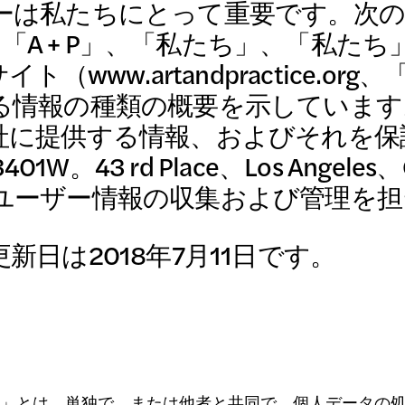
ーは私たちにとって重要です。次
ctice（「A + P」、「私たち」、「私
（www.artandpractice.o
る情報の種類の概要を示しています
ログラム
社に提供する情報、およびそれを保
01W。43 rd Place、Los Angel
ユーザー情報の収集および管理を担
イブ
日は2018年7月11日です。
」とは、単独で、または他者と共同で、個人データの