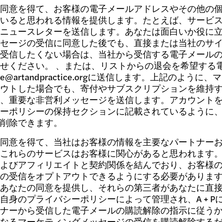
同意を得て、お客様の電子メールアドレスやその他の
いると思われる情報を提供します。たとえば、サービ
ニュースレターを送信します。あなたは面白いか役に
セージの受信に同意した後でも、直接または当社のサ
受信したくない場合は、当社から受信する電子メール
せください。 、または、リストからの退会を希望する
ice@artandpractice.orgに送信します。上記の
ウトした場合でも、寄付やサブスクリプションを維持
、重要な非営利メッセージを送信します。アカウント
ーポリシーの保持セクションに記載されているように
削除できます。
同意を得て、当社はお客様の情報を主要なパートナー
これらのサービスはお客様に関心があると思われます
よびアフィリエイトと契約関係を結んでおり、お客様
の受信をオプトアウトできるようにする必要がありま
あなたの同意を提供し、それらの第三者があなたに直
自身のプライバシーポリシーによって管理され、A + 
ナーから受信した電子メールの購読解除の指示に従う
なるマーケティングメッセージの受信を購読解除する