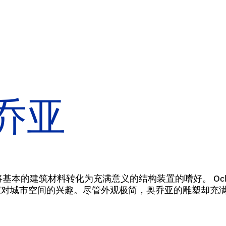
ISH
ÑOL
乔亚
年
D”展示了艺术家将基本的建筑材料转化为充满意义的结构装置的嗜好
家对城市空间的兴趣。尽管外观极简，奥乔亚的雕塑却充