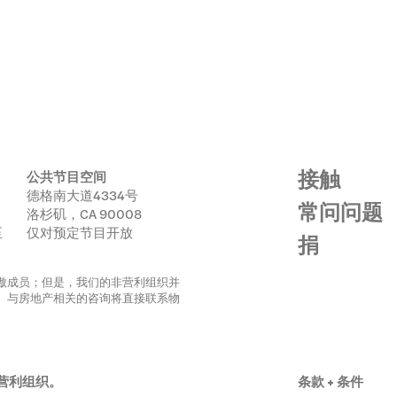
目
接触
公共节目空间
德格南大道4334号
常问问题
洛杉矶，CA 90008
至
仅对预定节目开放
捐
 社区的骄傲成员；但是，我们的非营利组织并
。与房地产相关的咨询将直接联系物
 非营利组织。
条款 + 条件