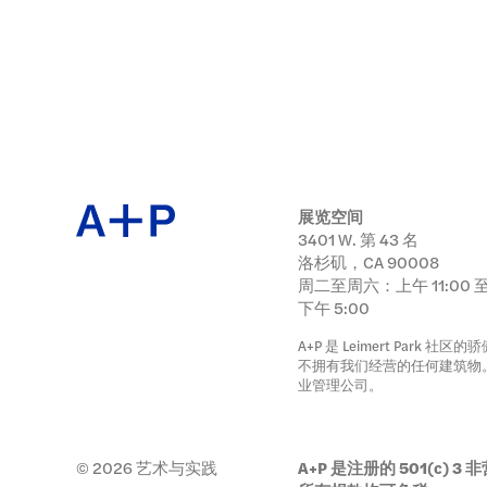
日本語
公共项
档案
展览空间
3401 W. 第 43 名
洛杉矶，CA 90008
捐
周二至周六：上午 11:00 
下午 5:00
A+P 是 Leimert Park
不拥有我们经营的任何建筑物
业管理公司。
© 2026 艺术与实践
A+P 是注册的 501(c) 3