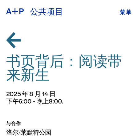
公共项目
菜单
关于
ENGLISH
教育
ESPAÑOL
培养青年
书页背后：阅读带
普通话
展览
来新生
公共项目
日本語
2025 年 8 月 14 日
档案
下午6:00 - 晚上8:00.
捐
与合作
洛尔·莱默特公园