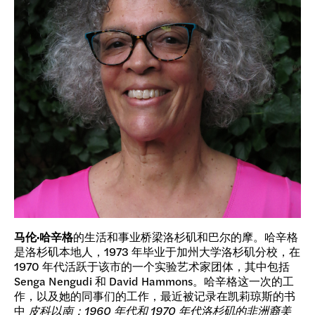
马伦·哈辛格
的生活和事业桥梁洛杉矶和巴尔的摩。哈辛格
是洛杉矶本地人，1973 年毕业于加州大学洛杉矶分校，在
1970 年代活跃于该市的一个实验艺术家团体，其中包括
Senga Nengudi 和 David Hammons。哈辛格这一次的工
作，以及她的同事们的工作，最近被记录在凯莉琼斯的书
中
皮科以南：1960 年代和 1970 年代洛杉矶的非洲裔美