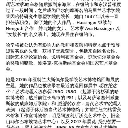
国艺术家
.哈辛格随后搬到东海岸，在纽约市和东汉普顿度
过了一段时间，之后成为巴尔的摩著名的马里兰艺术学院
莱因哈特研究生雕塑学院的院长，她自 1997 年以来一直
担任该职位。 除了她的个人作品， Hassinger 继续与
Nengudi 合作，并与她的女儿、艺术家 Ava Hassinger 以
“女族长”的名义演出。她现在居住在纽约市。
哈辛格被公认为有影响力的教师和表演和特定地点干预等
短暂实践的先驱，获得了无数荣誉，包括来自匿名女性、
国际艺术评论家协会、戈特利布基金会、琼米切尔基金会
的奖项和赠款、波洛克-克拉斯纳基金会和国家艺术基金
会。
她是 2015 年亚特兰大斯佩尔曼学院艺术博物馆回顾展的
主题。她的作品也被收录在最近的巡回群展中
现在挖这
个！艺术与黑人洛杉矶 1960-1980
（起源于洛杉矶的哈
默博物馆，然后前往长岛市的 PS1；以及马萨诸塞州威廉
斯敦的威廉姆斯学院）和
激进的存在：当代艺术中的黑人
表演
（起源于休斯顿当代艺术博物馆；并前往纽约格雷美
术馆和工作室博物馆；明尼阿波利斯沃克艺术中心、旧金
山耶尔巴布埃纳艺术中心）以及 2017 年展览
我们想要一
场革命：黑人激进女性，1965-85
在布鲁克林艺术博物