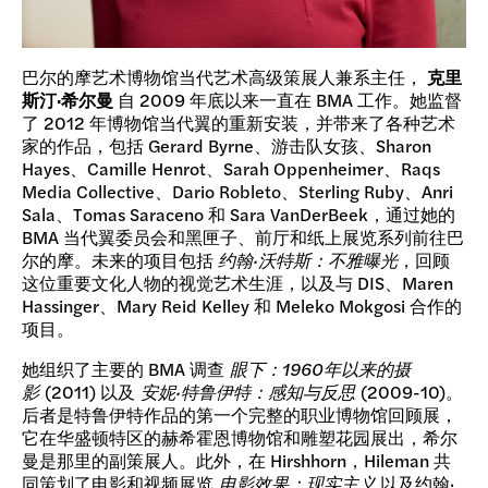
巴尔的摩艺术博物馆当代艺术高级策展人兼系主任，
克里
斯汀·希尔曼
自 2009 年底以来一直在 BMA 工作。她监督
了 2012 年博物馆当代翼的重新安装，并带来了各种艺术
家的作品，包括 Gerard Byrne、游击队女孩、Sharon
Hayes、Camille Henrot、Sarah Oppenheimer、Raqs
Media Collective、Dario Robleto、Sterling Ruby、Anri
Sala、Tomas Saraceno 和 Sara VanDerBeek，通过她的
BMA 当代翼委员会和黑匣子、前厅和纸上展览系列前往巴
尔的摩。未来的项目包括
约翰·沃特斯：不雅曝光
，回顾
这位重要文化人物的视觉艺术生涯，以及与 DIS、Maren
Hassinger、Mary Reid Kelley 和 Meleko Mokgosi 合作的
项目。
她组织了主要的 BMA 调查
眼下：1960年以来的摄
影
(2011) 以及
安妮·特鲁伊特：感知与反思
(2009-10)。
后者是特鲁伊特作品的第一个完整的职业博物馆回顾展，
它在华盛顿特区的赫希霍恩博物馆和雕塑花园展出，希尔
曼是那里的副策展人。此外，在 Hirshhorn，Hileman 共
同策划了电影和视频展览
电影效果：现实主义
以及约翰·