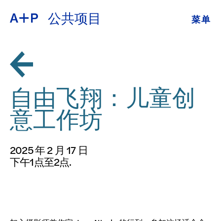
公共项目
菜单
关于
ENGLISH
教育
ESPAÑOL
培养青年
自由飞翔：儿童创
普通话
展览
意工作坊
公共项目
日本語
2025 年 2 月 17 日
档案
下午1点至2点.
捐