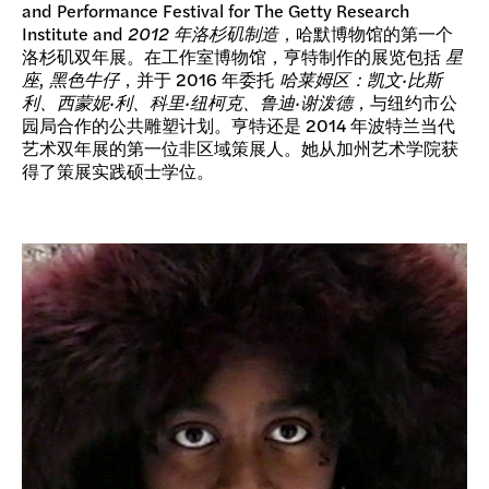
and Performance Festival for The Getty Research
Institute and
2012 年洛杉矶制造
，哈默博物馆的第一个
洛杉矶双年展。在工作室博物馆，亨特制作的展览包括
星
座
,
黑色牛仔
，并于 2016 年委托
哈莱姆区：凯文·比斯
利、西蒙妮·利、科里·纽柯克、鲁迪·谢泼德
，与纽约市公
园局合作的公共雕塑计划。亨特还是 2014 年波特兰当代
艺术双年展的第一位非区域策展人。她从加州艺术学院获
得了策展实践硕士学位。