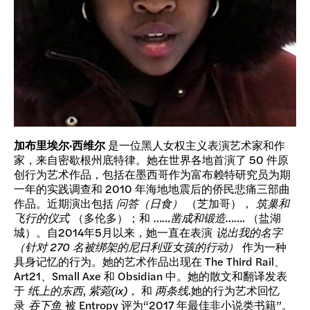
加布里埃尔·西维尔
是一位黑人女权主义表演艺术家和作
家，来自密歇根州底特律。她在世界各地首演了 50 件原
创行为艺术作品，包括在墨西哥作为富布赖特研究员为期
一年的实践调查和 2010 年海地地震后的侨民悲痛三部曲
作品。近期演出包括
问答（日食）
（芝加哥），
筑巢和
飞行的仪式
（多伦多）；和
……凿成和锻造……
. （盐湖
城）。自2014年5月以来，她一直在表演
说出我的名字
（针对 270 名被绑架的尼日利亚女孩的行动）
作为一种
具身记忆的行为。她的艺术作品出现在 The Third Rail、
Art21、Small Axe 和 Obsidian 中。她的散文和翻译发表
于
纸上的东西
,
紫菀(ix)
， 和
两条线
.她的行为艺术回忆
录
吞下鱼
被 Entropy 评为“2017 年最佳非小说类书籍”。