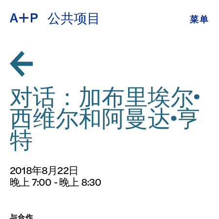
公共项目
菜单
关于
ENGLISH
教育
ESPAÑOL
培养青年
对话：加布里埃尔·
普通话
展览
西维尔和阿曼达·亨
公共项目
特
日本語
档案
2018年8月22日
捐
晚上 7:00 - 晚上 8:30
与合作