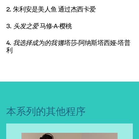
2.
朱利安是美人鱼
通过杰西卡爱
3.
头发之爱
马修·A·樱桃
4.
我选择成为的我
娜塔莎·阿纳斯塔西娅·塔普
利
本系列的其他程序