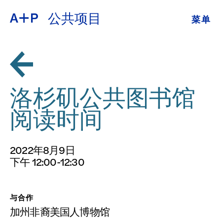
公共项目
菜单
关于
ENGLISH
教育
ESPAÑOL
培养青年
洛杉矶公共图书馆
普通话
展览
阅读时间
公共项目
日本語
2022年8月9日
档案
下午 12:00-12:30
捐
与合作
加州非裔美国人博物馆