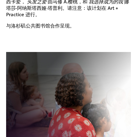
西卡爱，
头发之爱
由马修 A.樱桃，和
我选择成为的我
娜
塔莎·阿纳斯塔西娅·塔普利。请注意：该计划在 Art +
Practice 进行。
与洛杉矶公共图书馆合作呈现。