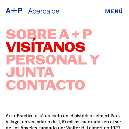
Acerca de
MENÚ
ACERCA DE
ENGLISH
SOBRE A + P
EDUCACIÓN
ESPAÑOL
VISÍTANOS
JUVENTUD
PERSONAL Y
普通话
DE CRIANZA
JUNTA
EXPOSICIONE
CONTACTO
日本語
PROGRAMAS
PÚBLICOS
Art + Practice está ubicado en el histórico Leimert Park
ARCHIVO
Village, un vecindario de 1,19 millas cuadradas en el sur
de Los Ángeles, fundado por Walter H. Leimert en 1927.