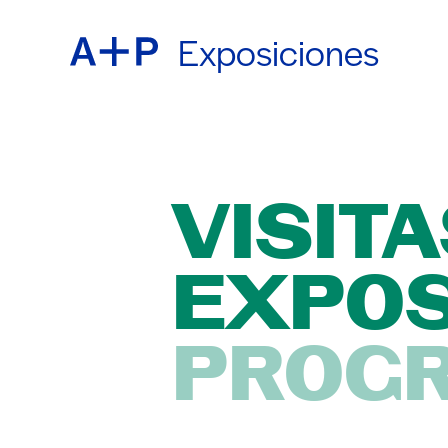
Exposiciones
ACER
ENGL
EDUC
ESPA
VISITA
EXPOS
JUVE
普通话
PROGR
CRIA