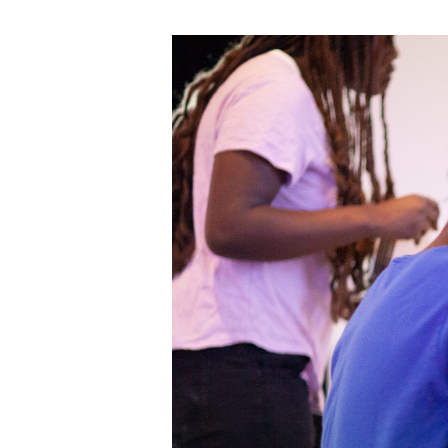
日本語
EXPO
PROG
PÚBL
ARCH