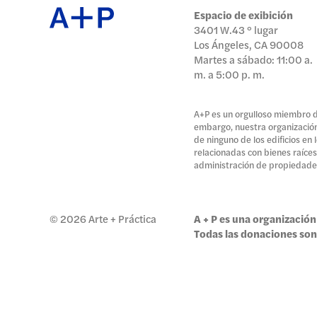
日本語
Espacio de exibición
3401 W.43 ° lugar
EXPO
Los Ángeles, CA 90008
Martes a sábado: 11:00 a.
m. a 5:00 p. m.
PROG
A+P es un orgulloso miembro de
embargo, nuestra organización 
de ninguno de los edificios en
relacionadas con bienes raíces
administración de propiedade
PÚBL
© 2026 Arte + Práctica
A + P es una organización 
Todas las donaciones son
ARCH