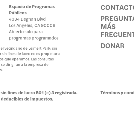
CONTACT
Espacio de Programas
Públicos
SICION
PREGUNT
4334 Degnan Blvd
MÁS
Los Ángeles, CA 90008
Abierto solo para
FRECUEN
programas programados
DONAR
RAMAS
l vecindario de Leimert Park; sin
sin fines de lucro no es propietaria
 los que operamos. Las consultas
 se dirigirán a la empresa de
s.
ICOS
sin fines de lucro 501 (c) 3 registrada.
Términos y cond
 deducibles de impuestos.
IVO