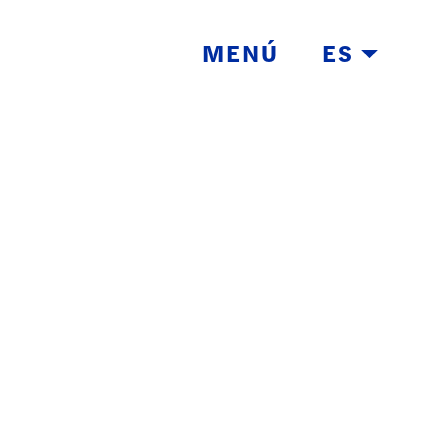
MENÚ
ES
E