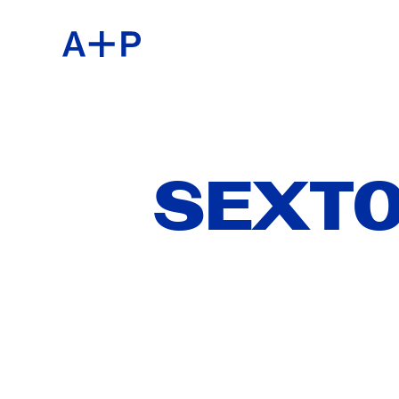
ACER
ENGL
EDUC
ESPA
SEXTO
JUVE
普通话
CRIA