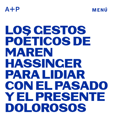
MENÚ
ACERCA DE
ENGLISH
LOS GESTOS
EDUCACIÓN
ESPAÑOL
POÉTICOS DE
JUVENTUD
MAREN
普通话
DE CRIANZA
HASSINGER
EXPOSICIONE
PARA LIDIAR
日本語
PROGRAMAS
CON EL PASADO
PÚBLICOS
Y EL PRESENTE
DOLOROSOS
ARCHIVO