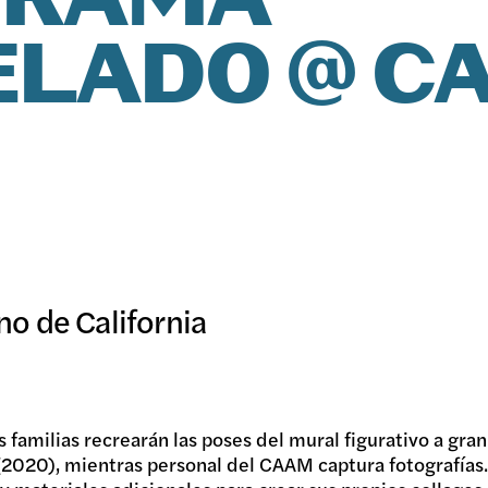
GRAMA
LADO @ C
SICION
RAMAS
ICOS
o de California
IVO
las familias recrearán las poses del mural figurativo a gr
2020), mientras personal del CAAM captura fotografías. 