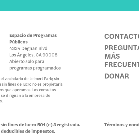
CONTACT
Espacio de Programas
Públicos
PREGUNT
4334 Degnan Blvd
MÁS
Los Ángeles, CA 90008
Abierto solo para
FRECUEN
programas programados
DONAR
l vecindario de Leimert Park; sin
sin fines de lucro no es propietaria
 los que operamos. Las consultas
 se dirigirán a la empresa de
s.
sin fines de lucro 501 (c) 3 registrada.
Términos y cond
 deducibles de impuestos.