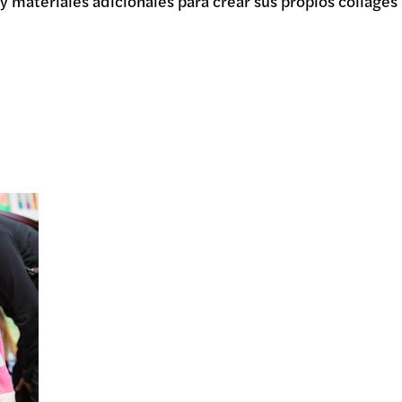
 materiales adicionales para crear sus propios collages 
R