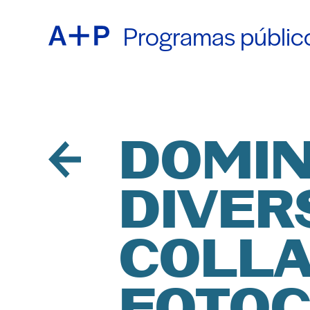
Programas públic
ACER
ENGL
EDUC
ESPA
DOMIN
DIVER
JUVE
普通话
COLLA
CRIA