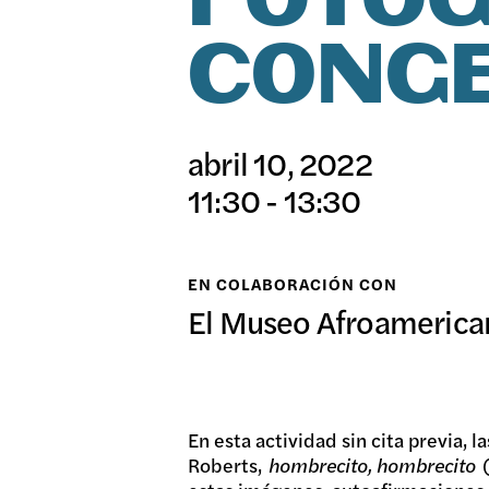
FOTO
日本語
CONGE
EXPO
abril 10, 2022
PROG
11:30 - 13:30
EN COLABORACIÓN CON
PÚBL
El Museo Afroamerican
ARCH
En esta actividad sin cita previa, 
Roberts,
hombrecito, hombrecito
(