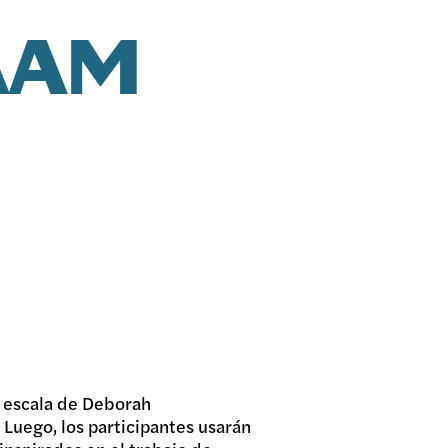
AAM
ES
an escala de Deborah
Luego, los participantes usarán