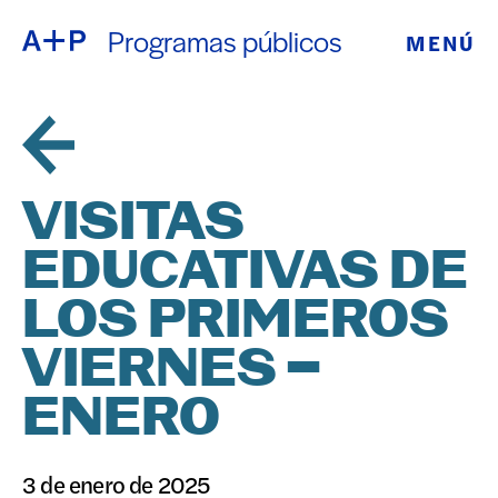
Programas públicos
MENÚ
ACERCA DE
ENGLISH
EDUCACIÓN
ESPAÑOL
JUVENTUD
VISITAS
普通话
DE CRIANZA
EDUCATIVAS DE
EXPOSICIONE
LOS PRIMEROS
日本語
PROGRAMAS
VIERNES –
ENERO
PÚBLICOS
ARCHIVO
3 de enero de 2025