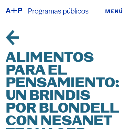
Programas públicos
MENÚ
ACERCA DE
ENGLISH
EDUCACIÓN
ESPAÑOL
JUVENTUD
ALIMENTOS
普通话
DE CRIANZA
PARA EL
EXPOSICIONE
PENSAMIENTO:
日本語
PROGRAMAS
UN BRINDIS
POR BLONDELL
PÚBLICOS
CON NESANET
ARCHIVO