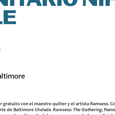
ITARIO NI
LE
SICION
RAMAS
.
ICOS
altimore
IVO
er gratuito con el maestro quilter y el artista Ramsess. 
rte de Baltimore titulada
Ramsess: The Gathering
, Ram