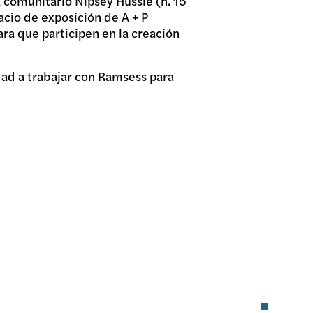
a comunitario Nipsey Hussle (n. 15
acio de exposición de A + P
para que participen en la creación
idad a trabajar con Ramsess para