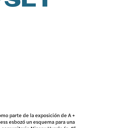
PSEY
ES
Como parte de la exposición de A +
sess esbozó un esquema para una