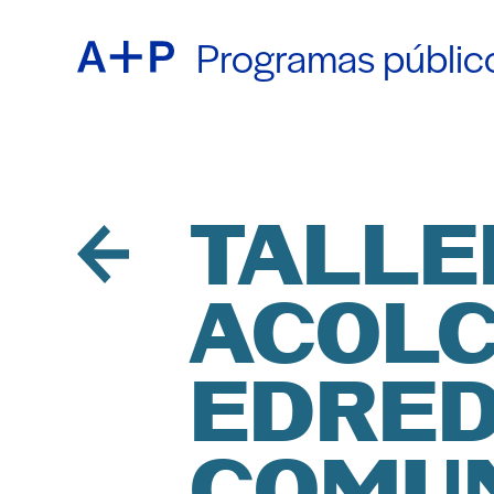
Programas públic
ACER
ENGL
EDUC
ESPA
TALLE
ACOLC
JUVE
普通话
EDRE
CRIA