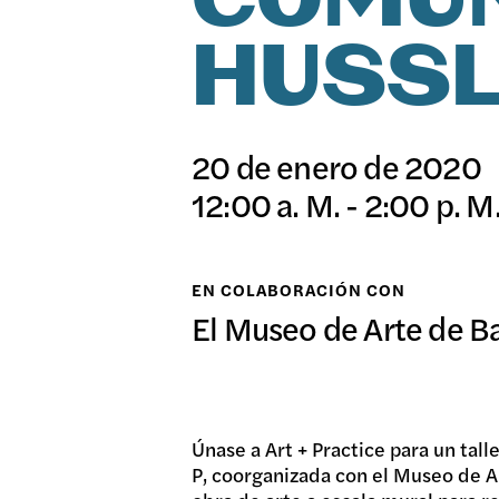
COMUN
日本語
HUSS
EXPO
20 de enero de 2020
PROG
12:00 a. M. - 2:00 p. M
EN COLABORACIÓN CON
PÚBL
El Museo de Arte de B
ARCH
Únase a Art + Practice para un tall
P, coorganizada con el Museo de A