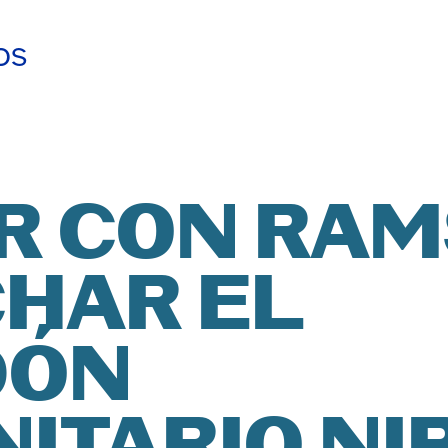
os
CA DE
ISH
ACIÓN
ÑOL
R CON RAM
HAR EL
NTUD D
DÓN
NZA