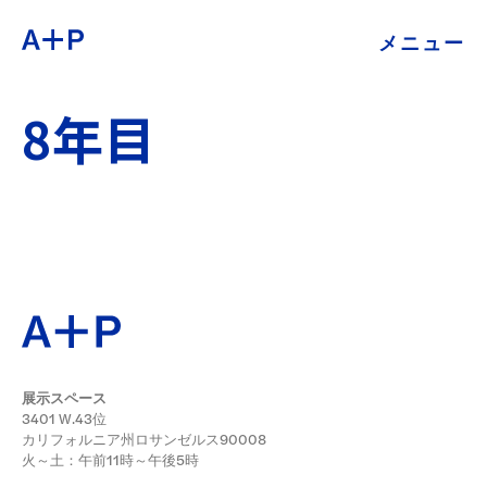
メニュー
約
ENGLISH
8年目
教育
ESPAÑOL
青少年の育成
普通话
展示会
公開プログラム
日本語
アーカイブ
展示スペース
3401 W.43位
カリフォルニア州ロサンゼルス90008
火～土：午前11時～午後5時