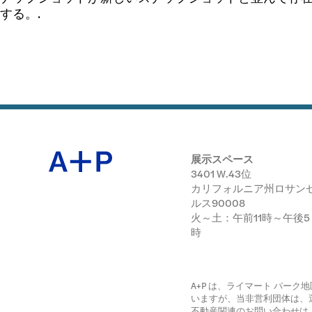
展示会
する。.
日本語
公開プ
展示スペース
3401 W.43位
アーカ
カリフォルニア州ロサン
ルス90008
火～土：午前11時～午後5
時
A+P は、ライマート パー
いますが、当非営利団体は、
不動産関連のお問い合わせは