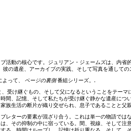
ム
ISH
ブ活動の核心です。ジュリアン・ジェームズは、内省的
ÑOL
、彼の遺産、アーカイブの実践、そして写真を通しての
arkによって、
ページの裏側
番組シリーズ。.
と、受け継ぐもの、そして父になるということをテーマ
の育成
、時間、記憶、そして私たちが受け継ぐ静かな遺産につ
家族生活の断片が織り交ぜられ、息子であることと父親
ラブレターの要素が混ざり合う。これは単一の物語では
力は、その抑制の中に宿っている。間、視線、そして注
在する。時間はループし、記憶は折り重なる。そして、