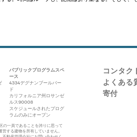
ログラム
コンタク
パブリックプログラムスペ
ース
イブ
よくある
ゼ
4334デグナンブールバー
ド
寄付
カリフォルニア州ロサンゼ
ルス90008
スケジュールされたプログ
ラムのみにオープン
ク地区の一員であることを誇りに思って
運営する建物を所有していません。
、不動産管理会社にお問い合わせく