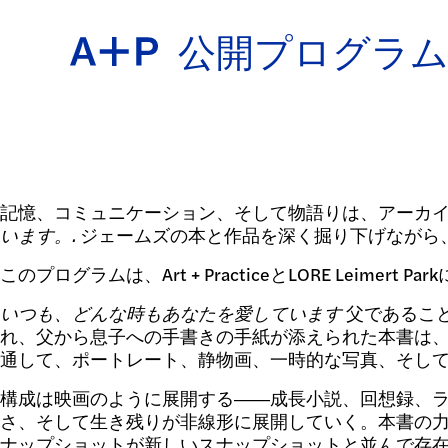
公開プログラ
約
ENGL
教育
記憶、コミュニケーション、そして物語りは、アーカイ
ESPA
います。.
ジェームズの本と作品を深く掘り下げながら
このプログラムは、Art + PracticeとLORE Leimert P
いつも、どんな時もあなたを愛しています
父であるこ
青少年
れ、父から息子への手書きの手紙が添えられた本書は
通して、ポートレート、静物画、一時的な写真、そして
普通话
構成は映画のように展開する――成長小説、回想録、
さ、そして生き残りが非線形に展開していく。本書の
ナップショットが新しいスナップショットと並んで存