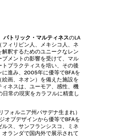
、
パトリック・マルティネス
のLA
（フィリピン人、メキシコ人、ネ
を解釈するためのユニークなレン
ーブメントの影響を受けて、マル
ートプラクティスを培い、その後
進み、2005年に優等でBFAを
（絵画、ネオン）を備えた施設を
ティネスは、ユーモア、感性、機
の日常の現実をカラフルに精査し
カリフォルニア州パサデナ生まれ）
ジオブデザインから優等でBFAを
ゼルス、サンフランシスコ、ミネ
、オランダで国内外で展示されて