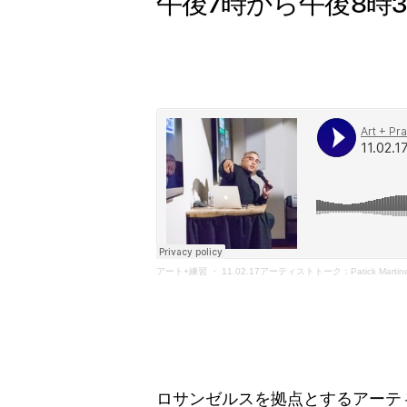
午後7時から午後8時3
展示会
日本語
公開プ
アーカ
アート+練習
・
11.02.17アーティストトーク：Patick Martin
ロサンゼルスを拠点とするアーテ