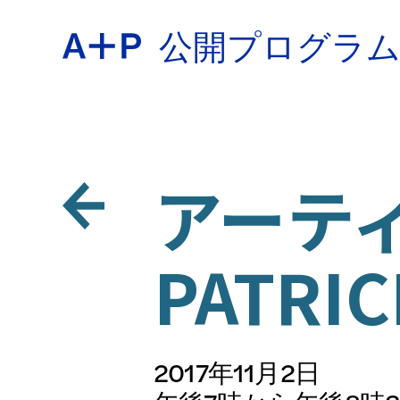
公開プログラ
約
ENGL
教育
アーテ
ESPA
PATRIC
青少年
普通话
2017年11月2日