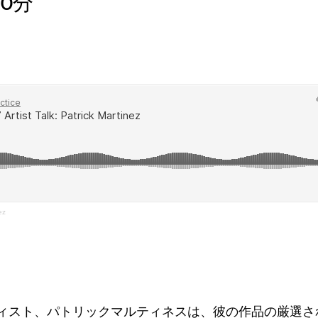
0分
ログラム
イブ
ez
ィスト、パトリックマルティネスは、彼の作品の厳選さ