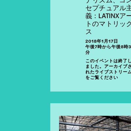
セプチュアル
義：LATINXア
トのマトリッ
ス
2018年1月17日
午後7時から午後8時3
分
このイベントは終了
ました。アーカイブ
れたライブストリー
をご覧ください