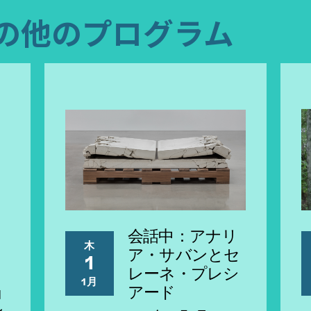
の他のプログラム
会話中：アナリ
木
ア・サバンとセ
1
、
レーネ・プレシ
1月
ョ
アード
ン