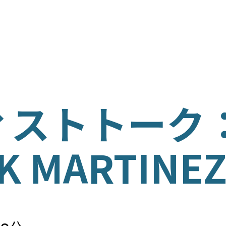
ム
ISH
ィストトーク
ÑOL
K MARTINE
の育成