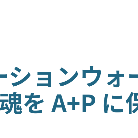
ム
ISH
ーションウォ
ÑOL
は魂を A+P 
の育成