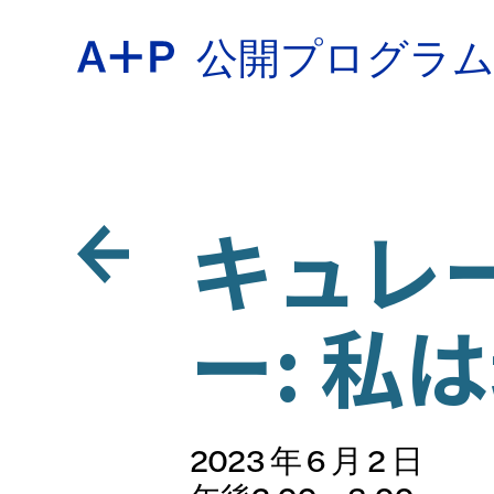
公開プログラ
約
ENGL
教育
キュレ
ESPA
ー: 私
青少年
普通话
2023 年 6 月 2 日