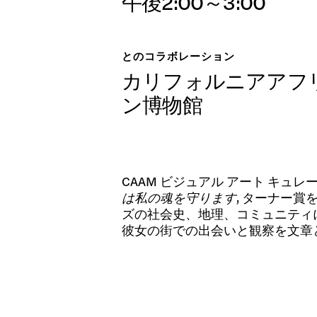
午後2:00～3:00
展示会
とのコラボレーション
日本語
カリフォルニアアフ
公開プ
ン博物館
CAAM ビジュアル アート キュレーターの
アーカ
は私の魂を守ります
,
ターナー賞
ズの社会史、地理、コミュニティ
彼女の街での出会いと観察を文章