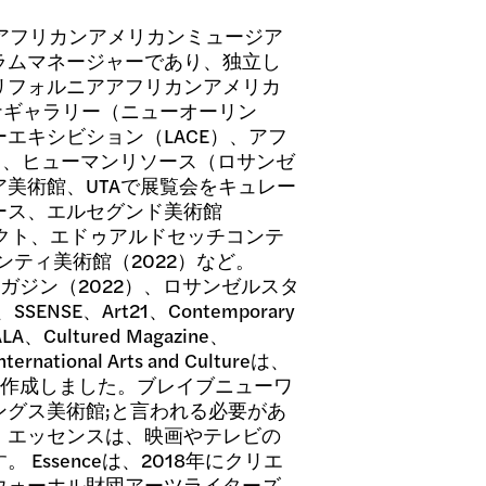
ルニアアフリカンアメリカンミュージア
ラムマネージャーであり、独立し
リフォルニアアフリカンアメリカ
ナギャラリー（ニューオーリン
エキシビション（LACE）、アフ
）、ヒューマンリソース（ロサンゼ
美術館、UTAで展覧会をキュレー
ース、エルセグンド美術館
ェクト、エドゥアルドセッチコンテ
ンティ美術館（2022）など。
マガジン（2022）、ロサンゼルスタ
、SSENSE、Art21、Contemporary
LA、Cultured Magazine、
rnational Arts and Cultureは、
を作成しました。ブレイブニューワ
ングス美術館;と言われる必要があ
。エッセンスは、映画やテレビの
Essenceは、2018年にクリエ
ウォーホル財団アーツライターズ