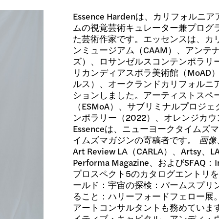
Essence Hardenは、カリフォ
ムの視覚芸術キュレーター兼プログ
た芸術作家です。エッセンスは、カ
ンミュージアム（CAAM）、アンテ
ズ）、ロサンゼルスコンテンポラリー
リカンディアスポラ美術館（MoAD
ルス）、オークランドカリフォルニア
ションしました。アーティストスペ
（ESMoA）、サブリミナルプロジ
ンポラリー（2022）、オレンジカウ
Essenceは、ニューヨークタイムズ
イムズマガジンの寄稿者です。
画像
Art Review LA（CARLA）、Artsy、LA
Performa Magazine、およびSFAQ：Inte
プロスペクト5のカタログエントリ
ールド：宇宙の探検：パームスプリ
ること：ハリーフォードフェロー展
アートコンサルタントも務めています。 
イティブ・キャピタル、アンディ・