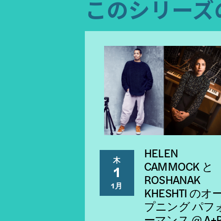
このシリーズ
HELEN
木
CAMMOCK と
1
ROSHANAK
1月
KHESHTI のオ
プニング パフ
ーマンス @ A+