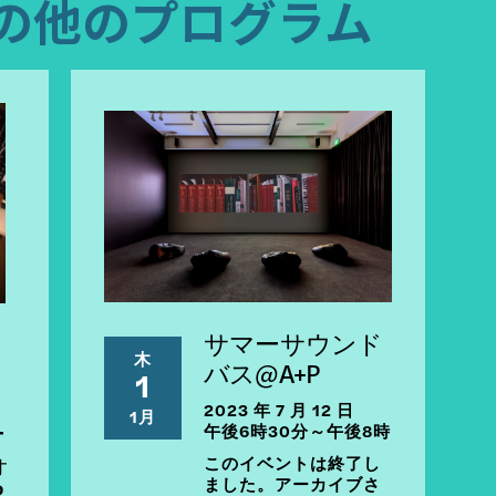
の他のプログラム
サマーサウンド
木
バス@A+P
1
2023 年 7 月 12 日
1月
ー
午後6時30分～午後8時
ォ
このイベントは終了し
ました。アーカイブさ
P