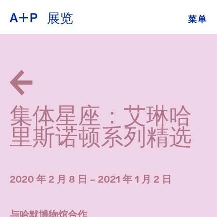
展览
菜单
关于
ENGLISH
教育
ESPAÑOL
培养青年
普通话
展览
集体星座：艾琳哈
公共项目
里斯诺顿系列精选
日本語
档案
捐
2020 年 2 月 8 日 – 2021 年 1 月 2 日
与哈默博物馆合作