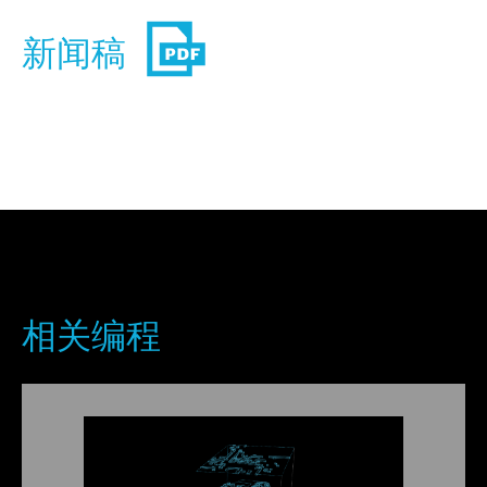
新闻稿
相关编程
J·约兰德·丹尼尔斯是studioSUMO的联合创始人兼设计总
监，麻省理工学院（MIT）建筑系副教授，以及黑人重建
联盟的创始董事会成员。丹尼尔斯的作品涵盖建筑设计、
室内设计、展览、写作和设计研究，其作品曾在纽约、东
京、罗马和威尼斯等城市出版和展出。.