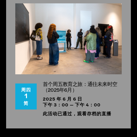
锡安大道
是一位跨学科的艺术家兼研究员。她的作品游走
于档案集合电影制作、声音拼贴创作和体验式设计之间，
以人与非人之间的（重）连为核心。埃斯特拉达在电影和
声音作品中运用实验性的拼贴语言，经常将现场录音、环
境音效和精心挑选的声音片段层层叠加，构建出一条引人
深思的叙事脉络，使时间性、历史性和意义建构变得复杂
化。她的创作实践深受羊皮纸和宝琳·奥利维罗斯的“深度
聆听”概念的影响。.
她最新的实验电影作品曾在2023年芝加哥建筑双年展、
首个周五教育之旅：通往未来时空
2024年洛克威电影节、2024年由阿尔弗雷达电影院策划
（2025年6月）
周四
的布鲁克林音乐学院黑人反美学回顾展以及2025年展
1
出。
家园
她曾与 Save Art Space 合作开展展览公共项
2025 年 6 月 6 日
简
目，该项目由 Zehra Zehra 和 Kilo Kish 策展。她入选了
下午 3：00 — 下午 4：00
2024 年海地雅克梅勒贫民窟双年展，并参与了 2023 年
此活动已通过，观看存档的直播
麻省理工学院世界化项目，开展了她正在进行的野生草研
究实践。.
她是口述传统工作室“黑人话语”（Black Discourse）的创