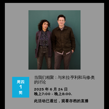
始人，该工作室曾担任巡回展览的主要策展人。
非纪念碑
,
与黑人重建集体合作，并得到开放社会基金会的支持。.
当我们相聚：与米拉·亨利和马修·奥
的讨论
周四
1
2025 年 6 月 24 日
简
晚上7:00 - 晚上8:00.
此活动已通过，观看存档的直播