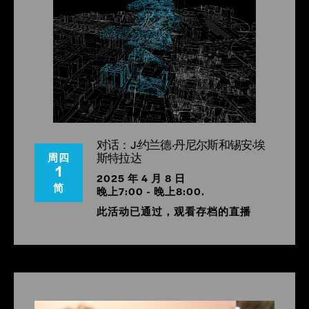
丹尼尔斯是美国国家院士、罗马建筑奖获得者，也是惠特
尼美国艺术博物馆独立研究项目的成员，研究方向为工作
室实践和文化研究。她拥有哥伦比亚大学和纽约市立学院
的建筑学学位。她的独立设计研究探索并呈现了权力在建
筑环境中的空间效应，以及关于抵抗和自主的叙事。.
《黑色之城》系列作品曾在威尼斯双年展、纽约现代艺术
博物馆和哈莱姆工作室博物馆展出，并已出版发行。
重
建：美国的建筑与黑人身份
;
寻找非裔美国人的空间：纠正
对话：J·约兰德·丹尼尔斯和锡安·埃
种族主义
;
白皮书
,
黑色印记：建筑、种族与文化
;和
哈莱姆
斯特拉达
周四
世界：大都会的隐喻
.
1
2025 年 4 月 8 日
简
晚上7:00 - 晚上8:00.
此活动已通过，观看存档的直播