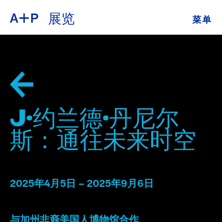
展览
菜单
关于
ENGLISH
教育
ESPAÑOL
培养青年
普通话
展览
J·约兰德·丹尼尔
公共项目
斯：通往未来时空
日本語
档案
捐
2025年4月5日 – 2025年9月6日
与加州非裔美国人博物馆合作