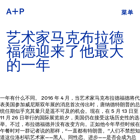
菜单
关于
ENGLISH
艺术家马克布拉德
教育
ESPAÑOL
福德迎来了他最大
培养青年
的一年
普通话
展览
公共项目
日本語
档案
一年有什么不同。 2016 年 4 月，当艺术家马克布拉德福德将代
表美国参加威尼斯双年展的消息首次传出时，唐纳德特朗普的总
统任期似乎充其量只是遥不可及的机会。现在，在 5 月 13 日至
捐
11 月 26 日举行的国际展览前夕，美国仍在接受这场历史性的选
举。不过，布拉德福德并没有改变方向。正如他今年早些时候在
午餐时对一群记者说的那样，“一直都有特朗普。”人们不禁想知
道这位洛杉矶艺术家——黑人、同性恋、进步——是否会成为总