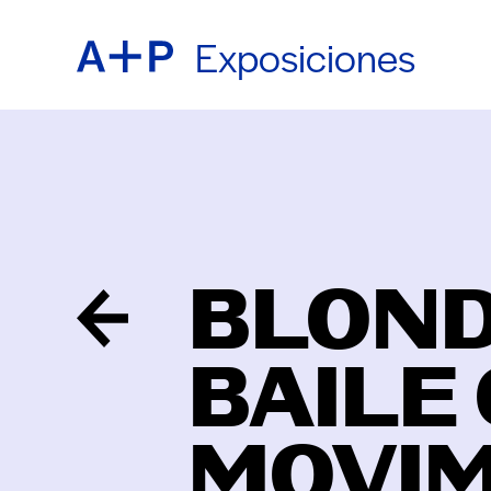
Exposiciones
ACER
ENGL
EDUC
ESPA
BLOND
JUVE
普通话
BAILE
CRIA
MOVIM