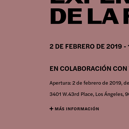
日本語
DE LA
EXPO
2 DE FEBRERO DE 2019 -
PROG
EN COLABORACIÓN CON
PÚBL
Apertura: 2 de febrero de 2019, de
3401 W.43rd Place, Los Ángeles,
ARCH
MÁS INFORMACIÓN