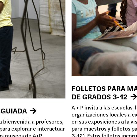
FOLLETOS PARA M
DE GRADOS 3-12
A + P invita a las escuelas,
 GUIADA
organizaciones locales a ex
a bienvenida a profesores,
en sus exposiciones a la vi
para explorar e interactuar
para maestros y folletos pa
los museos de A+P.
3-12). Estos folletos inco