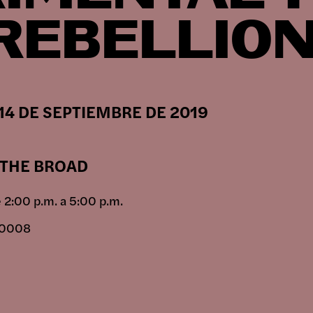
 REBELLION
SICION
 14 DE SEPTIEMBRE DE 2019
RAMAS
 THE BROAD
ICOS
 2:00 p.m. a 5:00 p.m.
 90008
IVO