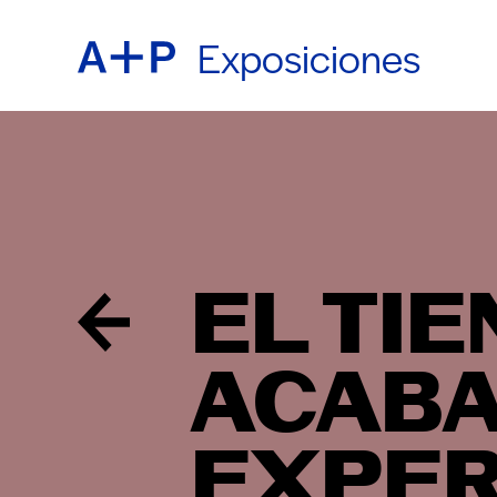
Exposiciones
ACER
ENGL
EDUC
ESPA
EL TI
JUVE
普通话
ACABA
CRIA
EXPER