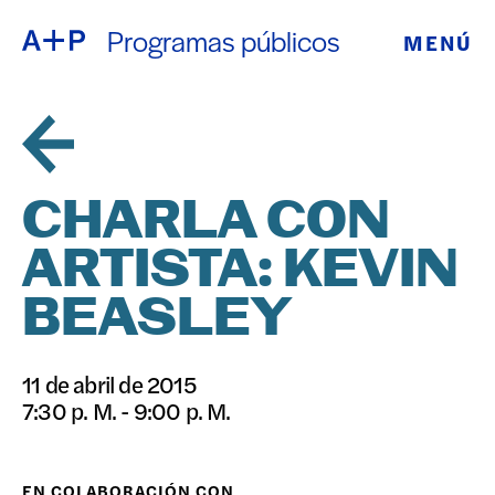
Programas públicos
MENÚ
ACERCA DE
ENGLISH
EDUCACIÓN
ESPAÑOL
JUVENTUD
CHARLA CON
普通话
DE CRIANZA
ARTISTA: KEVIN
EXPOSICIONE
BEASLEY
日本語
PROGRAMAS
11 de abril de 2015
PÚBLICOS
7:30 p. M. - 9:00 p. M.
ARCHIVO
EN COLABORACIÓN CON