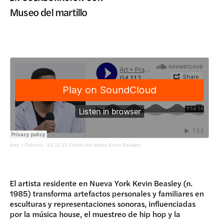
DONAR
Museo del martillo
Arte + Práctica
·
04.11.15 Charla del artista Kevin Beasley
El artista residente en Nueva York Kevin Beasley (n.
1985) transforma artefactos personales y familiares en
esculturas y representaciones sonoras, influenciadas
por la música house, el muestreo de hip hop y la