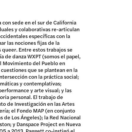
 con sede en el sur de California
duales y colaborativas re-articulan
occidentales específicas con la
nar las nociones fijas de la
 queer. Entre estos trabajos se
ía de danza WXPT (somos el papel,
 el Movimiento del Pueblo en
s cuestiones que se plantean en la
tersección con la práctica social;
omáticas y contemplativas;
erformance y arte visual; y las
toria personal. El trabajo de
uto de Investigación en las Artes
jería; el Fondo MAP (en conjunto
 de Los Ángeles); la Red Nacional
ton; y Danspace Project en Nueva
005 a 2013, Paggett co-instigó el