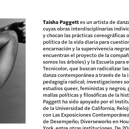
Taisha Paggett
es un artista de danza
cuyas obras interdisciplinarias indivi
y chocan las prácticas coreográficas 
política de la vida diaria para cuestio
encarnación y la supervivencia negras
encuentran el proyecto de la compañ
somos los árboles) y la Escuela para
Tecnicolor, que buscan radicalizar la
danza contemporánea a través de la in
pedagogía radical; investigaciones s
estudios queer, feministas y negros; p
mallas políticas y filosóficas de la his
Paggett ha sido apoyado por el Instit
de la Universidad de California; Relo
con Las Exposiciones Contemporáneas
de Desempeño; Diverseworks en Hous
York, entre otras instituciones. De 2