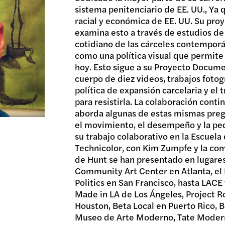
sistema penitenciario de EE. UU., Ya q
racial y económica de EE. UU. Su proye
examina esto a través de estudios de
cotidiano de las cárceles contemporá
como una política visual que permit
hoy. Esto sigue a su Proyecto Docume
cuerpo de diez videos, trabajos foto
política de expansión carcelaria y el
para resistirla. La colaboración cont
aborda algunas de estas mismas pregu
el movimiento, el desempeño y la pe
su trabajo colaborativo en la Escuel
Technicolor, con Kim Zumpfe y la co
de Hunt se han presentado en lugar
Community Art Center en Atlanta, el 
Politics en San Francisco, hasta LA
Made in LA de Los Ángeles, Project 
Houston, Beta Local en Puerto Rico, 
Museo de Arte Moderno, Tate Modern