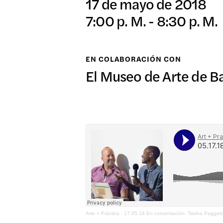
17 de mayo de 2018
日本語
7:00 p. M. - 8:30 p. M.
EXPO
EN COLABORACIÓN CON
El Museo de Arte de B
PROG
PÚBL
ARCH
Arte + Práctica
·
17.05.18 En conversación: Taisha Paggett