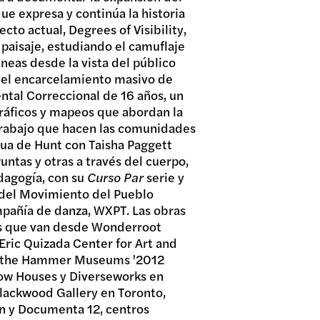
ue expresa y continúa la historia
cto actual, Degrees of Visibility,
 paisaje, estudiando el camuflaje
neas desde la vista del público
e el encarcelamiento masivo de
ntal Correccional de 16 años, un
gráficos y mapeos que abordan la
 trabajo que hacen las comunidades
inua de Hunt con Taisha Paggett
ntas y otras a través del cuerpo,
dagogía, con su
Curso Par
serie y
a del Movimiento del Pueblo
mpañía de danza, WXPT. Las obras
es que van desde Wonderroot
Eric Quizada Center for Art and
CE the Hammer Museums '2012
Row Houses y Diverseworks en
Blackwood Gallery en Toronto,
 y Documenta 12, centros