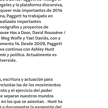
geles y la plataforma discursiva,
es queer más importantes de 2014
ina, Paggett ha trabajado en
 realizado importantes
oreógrafos y proyectos de
House Has a Door, David Roussève /
, Meg Wolfe y Yael Davids, con a
umenta 14. Desde 2009, Paggett
iva continua con Ashley Hunt
to y política
. Actualmente es
iverside.
, escritura y actuación para
 incluidas las de los movimientos
ento y el ejercicio del poder
s que separan nuestros mundos
en los que se asientan. . Hunt ha
a a documentar la expansión del