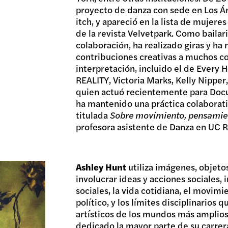
proyecto de danza con sede en Los Án
itch, y apareció en la lista de mujer
de la revista Velvetpark. Como bailar
colaboración, ha realizado giras y ha
contribuciones creativas a muchos c
interpretación, incluido el de Every 
REALITY, Victoria Marks, Kelly Nipper
quien actuó recientemente para Doc
ha mantenido una práctica colaborat
titulada
Sobre movimiento, pensamien
profesora asistente de Danza en UC R
Ashley Hunt
utiliza imágenes, objetos
involucrar ideas y acciones sociales,
sociales, la vida cotidiana, el movimi
político, y los límites disciplinario
artísticos de los mundos más amplios 
dedicado la mayor parte de su carrer