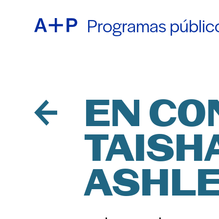
Programas públic
ACER
ENGL
EDUC
ESPA
EN CO
TAISH
JUVE
普通话
ASHLE
CRIA