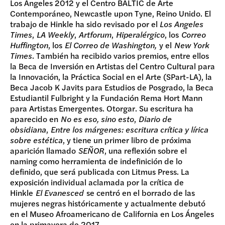
Los Ángeles 2012 y el Centro BALTIC de Arte
Contemporáneo, Newcastle upon Tyne, Reino Unido. El
trabajo de Hinkle ha sido revisado por el
Los Angeles
Times
,
LA Weekly
,
Artforum
,
Hiperalérgico
, los
Correo
Huffington
, los
El Correo de Washington,
y el
New York
Times
. También ha recibido varios premios, entre ellos
la Beca de Inversión en Artistas del Centro Cultural para
la Innovación, la Práctica Social en el Arte (SPart-LA), la
Beca Jacob K Javits para Estudios de Posgrado, la Beca
Estudiantil Fulbright y la Fundación Rema Hort Mann
para Artistas Emergentes. Otorgar. Su escritura ha
aparecido en
No es eso, sino esto
,
Diario de
obsidiana
,
Entre los márgenes: escritura crítica y lírica
sobre estética
, y tiene un primer libro de próxima
aparición llamado
SEÑOR
, una reflexión sobre el
naming como herramienta de indefinición de lo
definido, que será publicada con Litmus Press. La
exposición individual aclamada por la crítica de
Hinkle
El Evanesced
se centró en el borrado de las
mujeres negras históricamente y actualmente debutó
en el Museo Afroamericano de California en Los Ángeles
en la primavera de 2017.