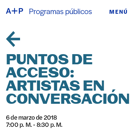
Programas públicos
MENÚ
ACERCA DE
ENGLISH
EDUCACIÓN
ESPAÑOL
JUVENTUD
PUNTOS DE
普通话
DE CRIANZA
ACCESO:
EXPOSICIONE
ARTISTAS EN
日本語
PROGRAMAS
CONVERSACIÓN
PÚBLICOS
6 de marzo de 2018
7:00 p. M. - 8:30 p. M.
ARCHIVO