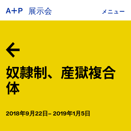
展示会
メニュー
約
ENGLISH
教育
ESPAÑOL
青少年の育成
奴隷制、産獄複合
普通话
展示会
体
公開プログラム
日本語
アーカイブ
2018年9月22日– 2019年1月5日