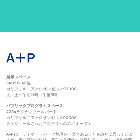
展示スペース
3401 W.43位
カリフォルニア州ロサンゼルス90008
火～土：午前11時～午後5時
パブリックプログラムスペース
4334デグナンブールバード
カリフォルニア州ロサンゼルス90008
スケジュールされたプログラムのみにオープン
A+P は、ライマート パーク地区の一員であることを誇りに思っていま
すが、当非営利団体は、運営する建物を所有していません。不動産関