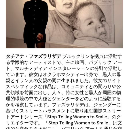
タチアナ・ファズラリザデ
ブルックリンを拠点に活動す
る学際的なアーティストで、主に絵画、パブリック アー
ト、マルチメディア インスタレーションの分野で活動し
ています。彼女はオクラホマシティー出身で、黒人の母
親とイラン人の父親の間に生まれました。彼女のサイト
スペシフィックな作品は、コミュニティとの関わりや公
共領域を前面に出し、人々、特に女性と黒人が周囲の物
理的環境の中で人種とジェンダーをどのように経験する
かを考察しています。ファズラリザデは、ジェンダーに
基づくストリートハラスメントに取り組む国際ストリー
トアートシリーズ「Stop Telling Women to Smile」のク
リエイターです。 「Stop Telling Women to Smile」は文
化的な変化を引き起こし、パブリック アートを通じた交