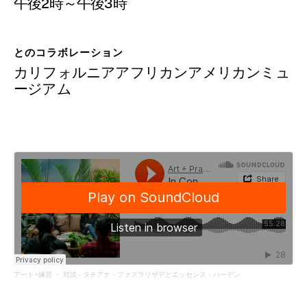
寄付
午後2時～午後3時
とのコラボレーション
カリフォルニアアフリカンアメリカンミュ
ージアム
アート+練習
・
対談 - タチアナ・ファズラリザデとエッセンス・ハーデン