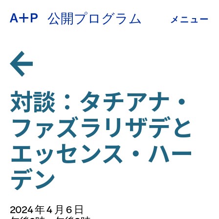
公開プログラム
メニュー
約
ENGLISH
教育
ESPAÑOL
青少年の育成
対談：タチアナ・
普通话
ファズラリザデと
展示会
エッセンス・ハー
公開プログラム
日本語
デン
アーカイブ
2024 年 4 月 6 日