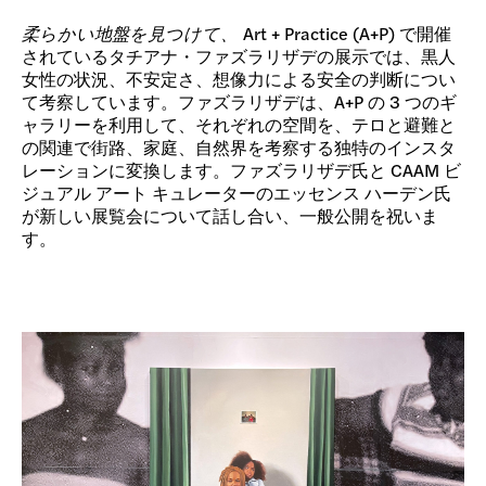
柔らかい地盤を見つけて、
Art + Practice (A+P) で開催
されているタチアナ・ファズラリザデの展示では、黒人
女性の状況、不安定さ、想像力による安全の判断につい
て考察しています。ファズラリザデは、A+P の 3 つのギ
ャラリーを利用して、それぞれの空間を、テロと避難と
の関連で街路、家庭、自然界を考察する独特のインスタ
レーションに変換します。ファズラリザデ氏と CAAM ビ
ジュアル アート キュレーターのエッセンス ハーデン氏
が新しい展覧会について話し合い、一般公開を祝いま
す。