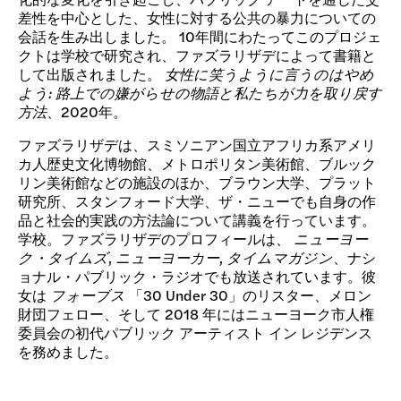
差性を中心とした、女性に対する公共の暴力についての
会話を生み出しました。 10年間にわたってこのプロジェ
クトは学校で研究され、ファズラリザデによって書籍と
して出版されました。
女性に笑うように言うのはやめ
よう: 路上での嫌がらせの物語と私たちが力を取り戻す
方法
、2020年。
ファズラリザデは、スミソニアン国立アフリカ系アメリ
カ人歴史文化博物館、メトロポリタン美術館、ブルック
リン美術館などの施設のほか、ブラウン大学、プラット
研究所、スタンフォード大学、ザ・ニューでも自身の作
品と社会的実践の方法論について講義を行っています。
学校。ファズラリザデのプロフィールは、
ニューヨー
ク・タイムズ
,
ニューヨーカー
,
タイムマガジン
、ナシ
ョナル・パブリック・ラジオでも放送されています。彼
女は
フォーブス
「30 Under 30」のリスター、メロン
財団フェロー、そして 2018 年にはニューヨーク市人権
委員会の初代パブリック アーティスト イン レジデンス
を務めました。