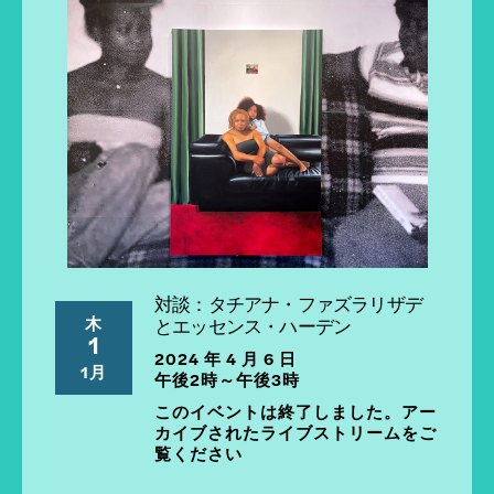
対談：タチアナ・ファズラリザデ
木
とエッセンス・ハーデン
1
2024 年 4 月 6 日
1月
午後2時～午後3時
このイベントは終了しました。アー
カイブされたライブストリームをご
覧ください