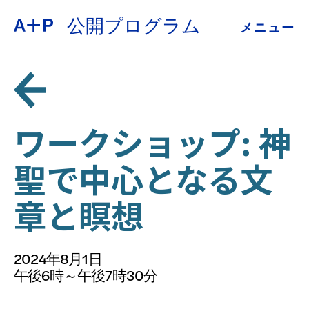
公開プログラム
メニュー
約
ENGLISH
教育
ESPAÑOL
青少年の育成
ワークショップ: 神
普通话
聖で中心となる文
展示会
章と瞑想
公開プログラム
日本語
アーカイブ
2024年8月1日
午後6時～午後7時30分