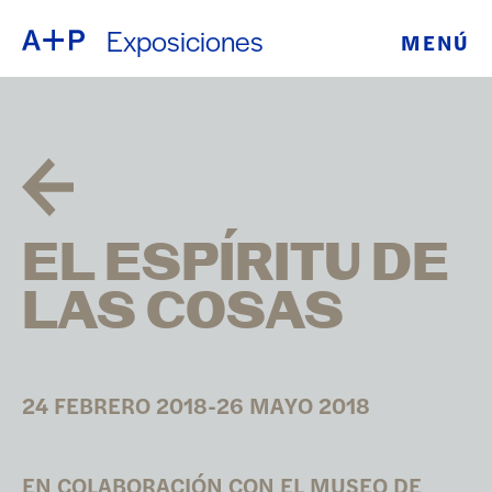
Exposiciones
MENÚ
ACERCA DE
ENGLISH
EDUCACIÓN
ESPAÑOL
JUVENTUD
普通话
DE CRIANZA
EL ESPÍRITU DE
EXPOSICIONE
LAS COSAS
日本語
PROGRAMAS
PÚBLICOS
24 FEBRERO 2018-26 MAYO 2018
ARCHIVO
EN COLABORACIÓN CON EL MUSEO DE