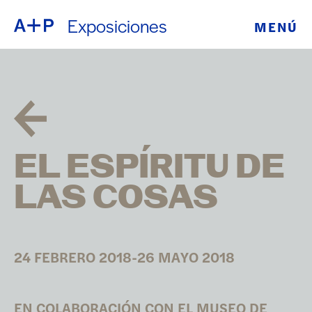
Exposiciones
MENÚ
ACERCA DE
ENGLISH
EDUCACIÓN
ESPAÑOL
JUVENTUD
普通话
DE CRIANZA
EL ESPÍRITU DE
EXPOSICIONE
LAS COSAS
日本語
PROGRAMAS
PÚBLICOS
24 FEBRERO 2018-26 MAYO 2018
ARCHIVO
EN COLABORACIÓN CON EL MUSEO DE