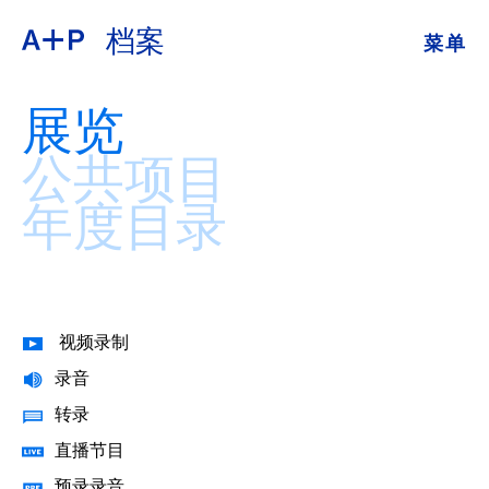
档案
菜单
关于
ENGLISH
展览
教育
ESPAÑOL
公共项目
培养青年
年度目录
普通话
展览
公共项目
日本語
档案
视频录制
录音
捐
转录
直播节目
预录录音